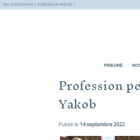
Site institutionnel
Institutional website
Allez
vers
le
contenu
PRIEURÉ
NOS
Profession pe
Yakob
Publié le
14 septembre 2022