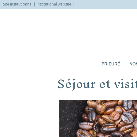
Site institutionnel
Institutional website
Allez
vers
le
contenu
PRIEURÉ
NOS
Séjour et vis