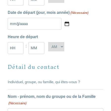
AAAA
Heures
Minutes
Date de départ (jour, mois année)
(Nécessaire)
MM
slash
Heure de départ
JJ
slash
:
AM/PM
AAAA
Heures
Minutes
Détail du contact
Individuel, groupe, ou famille, qui êtes-vous ?
Nom - prénom, nom du groupe ou de la Famille
(Nécessaire)