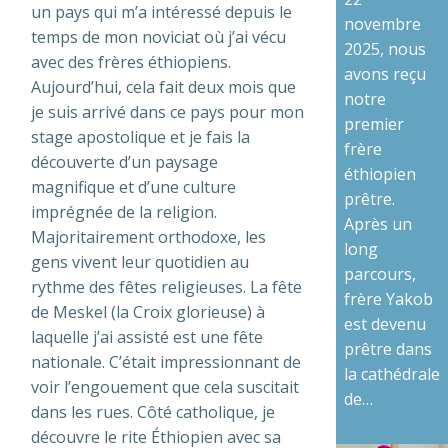
un pays qui m’a intéressé depuis le
novembre
temps de mon noviciat où j’ai vécu
2025, nous
avec des frères éthiopiens.
avons reçu
Aujourd’hui, cela fait deux mois que
notre
je suis arrivé dans ce pays pour mon
premier
stage apostolique et je fais la
frère
découverte d’un paysage
éthiopien
magnifique et d’une culture
prêtre.
imprégnée de la religion.
Après un
Majoritairement orthodoxe, les
long
gens vivent leur quotidien au
parcours,
rythme des fêtes religieuses. La fête
frère Yakob
de Meskel (la Croix glorieuse) à
est devenu
laquelle j’ai assisté est une fête
prêtre dans
nationale. C’était impressionnant de
la cathédrale
voir l’engouement que cela suscitait
de…
dans les rues. Côté catholique, je
découvre le rite Éthiopien avec sa