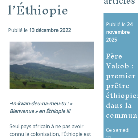
articles
l’Éthiopie
Publié le
24
Publié le
13 décembre 2022
novembre
2025
Père
Yakob :
premier
prêtre
éthiopie
dans la
Ǝn-kwan-deu-na-meu-tu : «
commun
Bienvenue » en Éthiopie !!!
Seul pays africain à ne pas avoir
Ce samedi
connu la colonisation, l’Éthiopie est
22