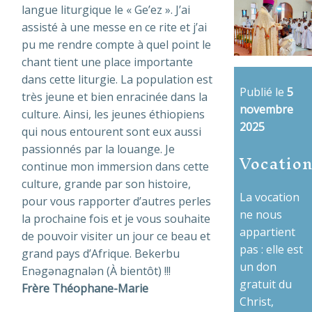
langue liturgique le « Ge’ez ». J’ai
assisté à une messe en ce rite et j’ai
pu me rendre compte à quel point le
chant tient une place importante
dans cette liturgie. La population est
Publié le
5
très jeune et bien enracinée dans la
novembre
culture. Ainsi, les jeunes éthiopiens
2025
qui nous entourent sont eux aussi
passionnés par la louange. Je
Vocation
continue mon immersion dans cette
culture, grande par son histoire,
La vocation
pour vous rapporter d’autres perles
ne nous
la prochaine fois et je vous souhaite
appartient
de pouvoir visiter un jour ce beau et
pas : elle est
grand pays d’Afrique. Bekerbu
un don
Enəgənagnalən (À bientôt) !!!
gratuit du
Frère Théophane-Marie
Christ,